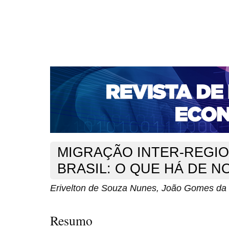
CAPA
SOBRE
ACESSO
CADASTRO
PESQ
NOTÍCIAS
PORTAL DE REVISTAS DA UNIFACS
S
BASES DE DADOS E INDEXADORES
Capa
Ano XIX - V. 2 - N. 37 - Agosto de 2017
Nunes
>
>
MIGRAÇÃO INTER-REGI
BRASIL: O QUE HÁ DE N
Erivelton de Souza Nunes, João Gomes da 
Resumo