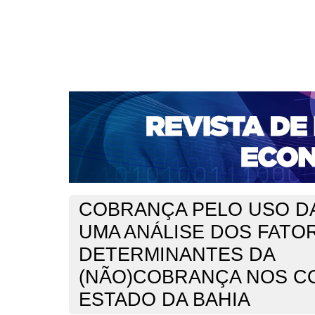
CAPA
SOBRE
ACESSO
CADASTRO
PESQ
NOTÍCIAS
PORTAL DE REVISTAS DA UNIFACS
S
BASES DE DADOS E INDEXADORES
Capa
Ano XIX - V. 2 - N. 37 - Agosto de 2017
Cerqueira
>
>
COBRANÇA PELO USO D
UMA ANÁLISE DOS FATO
DETERMINANTES DA
(NÃO)COBRANÇA NOS C
ESTADO DA BAHIA