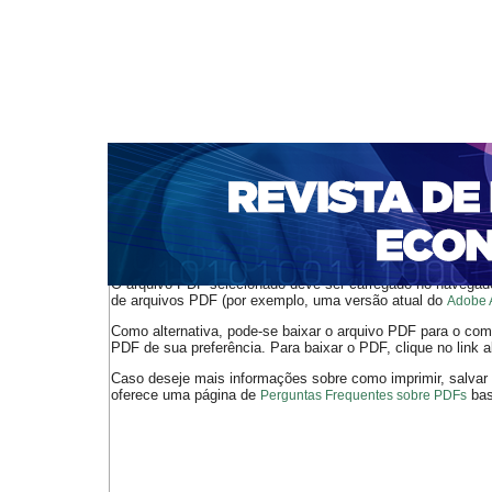
CAPA
SOBRE
ACESSO
CADASTRO
PESQ
NOTÍCIAS
PORTAL DE REVISTAS DA UNIFACS
S
BASES DE DADOS E INDEXADORES
Capa
Ano XIX - V. 3 - N. 38 - Dezembro de 2017
Moreira
>
>
O arquivo PDF selecionado deve ser carregado no navegador
de arquivos PDF (por exemplo, uma versão atual do
Adobe 
Como alternativa, pode-se baixar o arquivo PDF para o comp
PDF de sua preferência. Para baixar o PDF, clique no link a
Caso deseje mais informações sobre como imprimir, salvar
oferece uma página de
bast
Perguntas Frequentes sobre PDFs