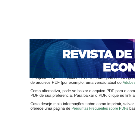
CAPA
SOBRE
ACESSO
CADASTRO
PESQ
NOTÍCIAS
PORTAL DE REVISTAS DA UNIFACS
S
BASES DE DADOS E INDEXADORES
Capa
Ano XX - V. 1 - N. 39 - Abril de 2018
Santos
>
>
O arquivo PDF selecionado deve ser carregado no navegador
de arquivos PDF (por exemplo, uma versão atual do
Adobe 
Como alternativa, pode-se baixar o arquivo PDF para o comp
PDF de sua preferência. Para baixar o PDF, clique no link a
Caso deseje mais informações sobre como imprimir, salvar
oferece uma página de
bast
Perguntas Frequentes sobre PDFs