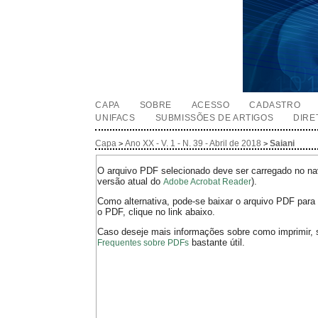
CAPA
SOBRE
ACESSO
CADASTRO
UNIFACS
SUBMISSÕES DE ARTIGOS
DIRE
Capa
Ano XX - V. 1 - N. 39 - Abril de 2018
Saiani
>
>
O arquivo PDF selecionado deve ser carregado no nav
versão atual do
).
Adobe Acrobat Reader
Como alternativa, pode-se baixar o arquivo PDF para 
o PDF, clique no link abaixo.
Caso deseje mais informações sobre como imprimir, 
bastante útil.
Frequentes sobre PDFs