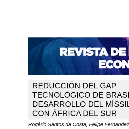
CAPA
SOBRE
ACESSO
CADASTRO
PESQ
NOTÍCIAS
PORTAL DE REVISTAS DA UNIFACS
S
BASES DE DADOS E INDEXADORES
Capa
Ano XX - V. 2 - N. 40 - Agosto de 2018
Costa
>
>
REDUCCIÓN DEL GAP
TECNOLÓGICO DE BRASI
DESARROLLO DEL MÍSSI
CON ÁFRICA DEL SUR
Rogério Santos da Costa, Felipe Fernande