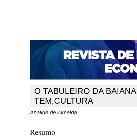
CAPA
SOBRE
ACESSO
CADASTRO
PESQ
NOTÍCIAS
PORTAL DE REVISTAS DA UNIFACS
S
BASES DE DADOS E INDEXADORES
Capa
v. 2, n. 3 (2000)
Almeida
>
>
O TABULEIRO DA BAIANA
TEM,CULTURA
Anailde de Almeida
Resumo