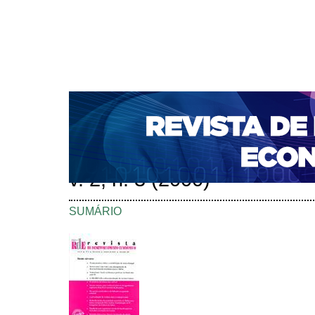
CAPA
SOBRE
ACESSO
CADASTRO
PESQ
NOTÍCIAS
PORTAL DE REVISTAS DA UNIFACS
S
BASES DE DADOS E INDEXADORES
Capa
Edições anteriores
v. 2, n. 3 (2000)
>
>
v. 2, n. 3 (2000)
SUMÁRIO