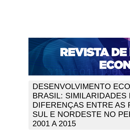
CAPA
SOBRE
ACESSO
CADASTRO
PESQ
NOTÍCIAS
PORTAL DE REVISTAS DA UNIFACS
S
BASES DE DADOS E INDEXADORES
Capa
Ano XX - V. 3 - N. 41 - Dezembro de 2018
Cabreira Bri
>
>
DESENVOLVIMENTO EC
BRASIL: SIMILARIDADES 
DIFERENÇAS ENTRE AS 
SUL E NORDESTE NO PE
2001 A 2015