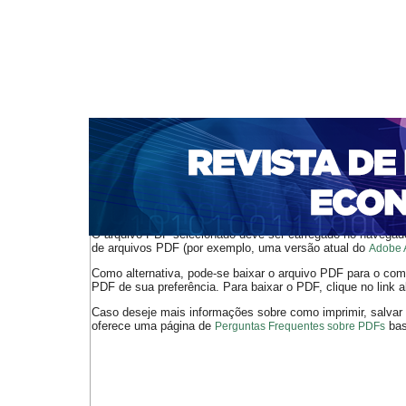
CAPA
SOBRE
ACESSO
CADASTRO
PESQ
NOTÍCIAS
PORTAL DE REVISTAS DA UNIFACS
S
BASES DE DADOS E INDEXADORES
Capa
Ano XXI - V. 1 - N. 42 - Abril de 2019
Silveira
>
>
O arquivo PDF selecionado deve ser carregado no navegador
de arquivos PDF (por exemplo, uma versão atual do
Adobe 
Como alternativa, pode-se baixar o arquivo PDF para o comp
PDF de sua preferência. Para baixar o PDF, clique no link a
Caso deseje mais informações sobre como imprimir, salvar
oferece uma página de
bast
Perguntas Frequentes sobre PDFs