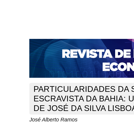
CAPA
SOBRE
ACESSO
CADASTRO
PESQ
NOTÍCIAS
PORTAL DE REVISTAS DA UNIFACS
S
BASES DE DADOS E INDEXADORES
Capa
v. 2, n. 3 (2000)
Ramos
>
>
PARTICULARIDADES DA 
ESCRAVISTA DA BAHIA: 
DE JOSÉ DA SILVA LISBO
José Alberto Ramos