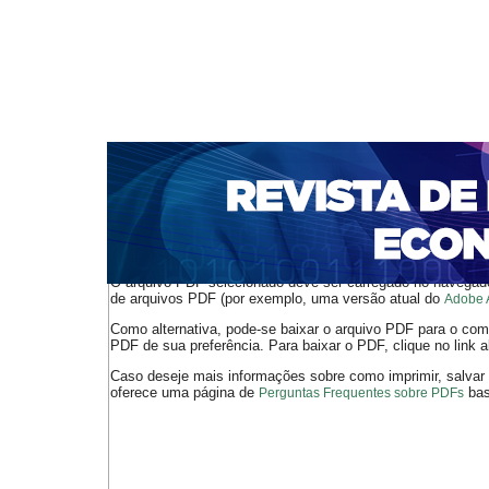
CAPA
SOBRE
ACESSO
CADASTRO
PESQ
NOTÍCIAS
PORTAL DE REVISTAS DA UNIFACS
S
BASES DE DADOS E INDEXADORES
Capa
Ano XXI - V. 1 - N. 42 - Abril de 2019
Juraszek
>
>
O arquivo PDF selecionado deve ser carregado no navegador
de arquivos PDF (por exemplo, uma versão atual do
Adobe 
Como alternativa, pode-se baixar o arquivo PDF para o comp
PDF de sua preferência. Para baixar o PDF, clique no link a
Caso deseje mais informações sobre como imprimir, salvar
oferece uma página de
bast
Perguntas Frequentes sobre PDFs