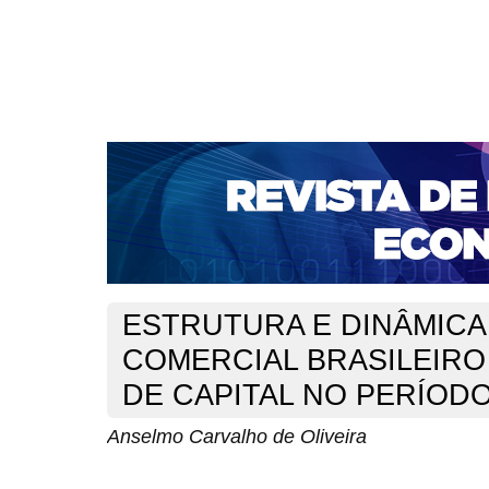
CAPA
SOBRE
ACESSO
CADASTRO
PESQ
NOTÍCIAS
PORTAL DE REVISTAS DA UNIFACS
S
BASES DE DADOS E INDEXADORES
Capa
Ano XXI - V. 1 - N. 42 - Abril de 2019
de Oliveira
>
>
ESTRUTURA E DINÂMICA
COMERCIAL BRASILEIRO
DE CAPITAL NO PERÍODO
Anselmo Carvalho de Oliveira