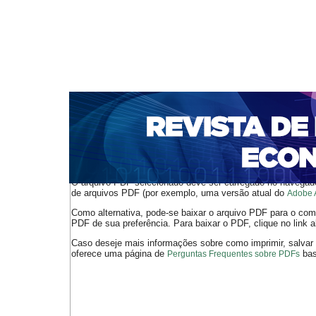
CAPA
SOBRE
ACESSO
CADASTRO
PESQ
NOTÍCIAS
PORTAL DE REVISTAS DA UNIFACS
S
BASES DE DADOS E INDEXADORES
Capa
Ano XX - V. 3 - N. 41 - Dezembro de 2018
Dantaslé Sp
>
>
O arquivo PDF selecionado deve ser carregado no navegador
de arquivos PDF (por exemplo, uma versão atual do
Adobe 
Como alternativa, pode-se baixar o arquivo PDF para o comp
PDF de sua preferência. Para baixar o PDF, clique no link a
Caso deseje mais informações sobre como imprimir, salvar
oferece uma página de
bast
Perguntas Frequentes sobre PDFs