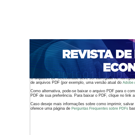
CAPA
SOBRE
ACESSO
CADASTRO
PESQ
NOTÍCIAS
PORTAL DE REVISTAS DA UNIFACS
S
BASES DE DADOS E INDEXADORES
Capa
v. 3, n. 4 (2001)
Silva Moreira
>
>
O arquivo PDF selecionado deve ser carregado no navegador
de arquivos PDF (por exemplo, uma versão atual do
Adobe 
Como alternativa, pode-se baixar o arquivo PDF para o comp
PDF de sua preferência. Para baixar o PDF, clique no link a
Caso deseje mais informações sobre como imprimir, salvar
oferece uma página de
bast
Perguntas Frequentes sobre PDFs