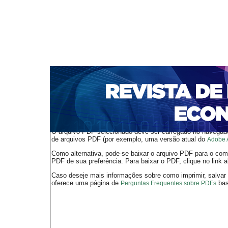
CAPA
SOBRE
ACESSO
CADASTRO
PESQ
NOTÍCIAS
PORTAL DE REVISTAS DA UNIFACS
S
BASES DE DADOS E INDEXADORES
Capa
Ano XXII - V. 1 - N. 45 - Abril de 2020
Gelatti
>
>
O arquivo PDF selecionado deve ser carregado no navegador
de arquivos PDF (por exemplo, uma versão atual do
Adobe 
Como alternativa, pode-se baixar o arquivo PDF para o comp
PDF de sua preferência. Para baixar o PDF, clique no link a
Caso deseje mais informações sobre como imprimir, salvar
oferece uma página de
bast
Perguntas Frequentes sobre PDFs