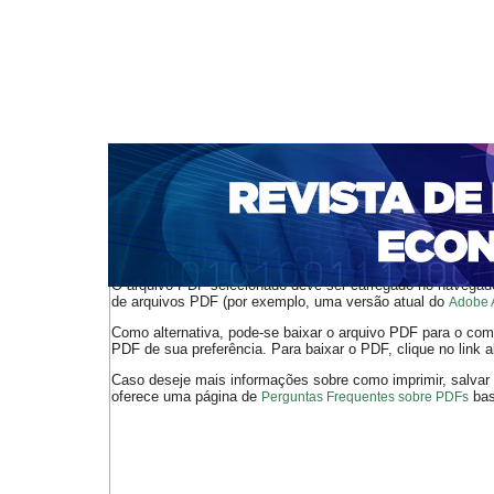
CAPA
SOBRE
ACESSO
CADASTRO
PESQ
NOTÍCIAS
PORTAL DE REVISTAS DA UNIFACS
S
BASES DE DADOS E INDEXADORES
Capa
Ano XXII - V. 3 - N. 47 - Dezembro de 2020
Cunha
>
>
O arquivo PDF selecionado deve ser carregado no navegador
de arquivos PDF (por exemplo, uma versão atual do
Adobe 
Como alternativa, pode-se baixar o arquivo PDF para o comp
PDF de sua preferência. Para baixar o PDF, clique no link a
Caso deseje mais informações sobre como imprimir, salvar
oferece uma página de
bast
Perguntas Frequentes sobre PDFs