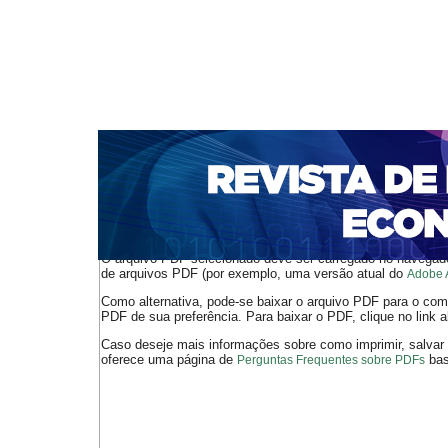
CAPA
SOBRE
ACESSO
CADASTRO
PESQ
NOTÍCIAS
PORTAL DE REVISTAS DA UNIFACS
S
BASES DE DADOS E INDEXADORES
Capa
Ano XXII - V. 3 - N. 47 - Dezembro de 2020
Júnior
>
>
O arquivo PDF selecionado deve ser carregado no navegador
de arquivos PDF (por exemplo, uma versão atual do
Adobe 
Como alternativa, pode-se baixar o arquivo PDF para o comp
PDF de sua preferência. Para baixar o PDF, clique no link a
Caso deseje mais informações sobre como imprimir, salvar
oferece uma página de
bast
Perguntas Frequentes sobre PDFs