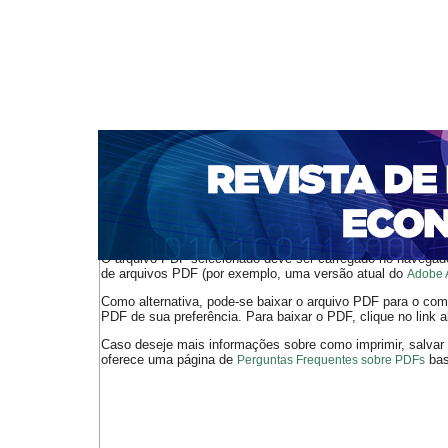
CAPA
SOBRE
ACESSO
CADASTRO
PESQ
NOTÍCIAS
PORTAL DE REVISTAS DA UNIFACS
S
BASES DE DADOS E INDEXADORES
Capa
Ano XXIII - V. 2 - N. 49 - Agosto de 2021
Couto
>
>
O arquivo PDF selecionado deve ser carregado no navegador
de arquivos PDF (por exemplo, uma versão atual do
Adobe 
Como alternativa, pode-se baixar o arquivo PDF para o comp
PDF de sua preferência. Para baixar o PDF, clique no link a
Caso deseje mais informações sobre como imprimir, salvar
oferece uma página de
bast
Perguntas Frequentes sobre PDFs