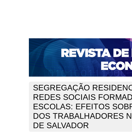
CAPA
SOBRE
ACESSO
CADASTRO
PESQ
NOTÍCIAS
PORTAL DE REVISTAS DA UNIFACS
S
BASES DE DADOS E INDEXADORES
Capa
Ano XXIV - V. 1 - N. 51 - Abril de 2022
Santos
>
>
SEGREGAÇÃO RESIDENC
REDES SOCIAIS FORMA
ESCOLAS: EFEITOS SOB
DOS TRABALHADORES N
DE SALVADOR