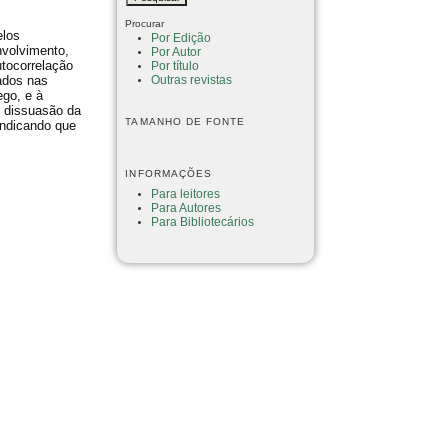
Procurar
elos
Por Edição
nvolvimento,
Por Autor
utocorrelação
Por título
ados nas
Outras revistas
ego, e à
e dissuasão da
TAMANHO DE FONTE
 indicando que
INFORMAÇÕES
Para leitores
Para Autores
Para Bibliotecários