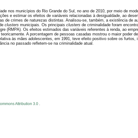
idade nos municípios do Rio Grande do Sul, no ano de 2010, por meio de mod
ções e estimar os efeitos de variáveis relacionadas à desigualdade, ao dese
s de crimes de naturezas distintas. Analisou-se, também, a existência de a
 de
clusters
municipais. Os principais
clusters
de criminalidade foram encontr
legre (RMPA). Os efeitos estimados das variáveis referentes à renda, ao empr
 teoricamente. A porcentagem de pessoas casadas mostrou o maior poder d
relativa às mães adolescentes, em 1991, teve efeito positivo sobre os furtos,
ância no passado refletem-se na criminalidade atual.
Commons Attribution 3.0
.