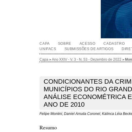
CAPA
SOBRE
ACESSO
CADASTRO
UNIFACS
SUBMISSÕES DE ARTIGOS
DIRE
Capa
Ano XXIV - V. 3 - N. 53 - Dezembro de 2022
Mont
>
>
CONDICIONANTES DA CRIM
MUNICÍPIOS DO RIO GRAND
ANÁLISE ECONOMÉTRICA E
ANO DE 2010
Felipe Montini, Daniel Arruda Coronel, Kalinca Léia Beck
Resumo