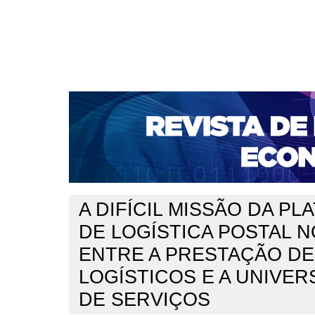
CAPA
SOBRE
ACESSO
CADASTRO
PESQ
NOTÍCIAS
PORTAL DE REVISTAS DA UNIFACS
S
BASES DE DADOS E INDEXADORES
Capa
Ano XXIV - V. 3 - N. 53 - Dezembro de 2022
Do prado
>
>
A DIFÍCIL MISSÃO DA P
DE LOGÍSTICA POSTAL NO
ENTRE A PRESTAÇÃO DE
LOGÍSTICOS E A UNIVER
DE SERVIÇOS