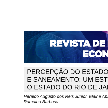
CAPA
SOBRE
ACESSO
CADASTRO
PESQ
NOTÍCIAS
PORTAL DE REVISTAS DA UNIFACS
S
BASES DE DADOS E INDEXADORES
Capa
Ano XXVII - N. 56 - Jan./Dez. 2025
Reis Júnior
>
>
PERCEPÇÃO DO ESTADO
E SANEAMENTO: UM ES
O ESTADO DO RIO DE J
Heraldo Augusto dos Reis Júnior, Elaine Ap
Ramalho Barbosa