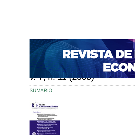
CAPA
SOBRE
ACESSO
CADASTRO
PESQ
NOTÍCIAS
PORTAL DE REVISTAS DA UNIFACS
S
BASES DE DADOS E INDEXADORES
Capa
Edições anteriores
v. 7, n. 11 (2005)
>
>
v. 7, n. 11 (2005)
SUMÁRIO