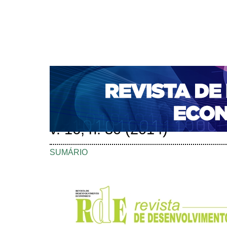
CAPA
SOBRE
ACESSO
CADASTRO
PESQ
NOTÍCIAS
PORTAL DE REVISTAS DA UNIFACS
S
BASES DE DADOS E INDEXADORES
Capa
Edições anteriores
v. 16, n. 30 (2014)
>
>
v. 16, n. 30 (2014)
SUMÁRIO