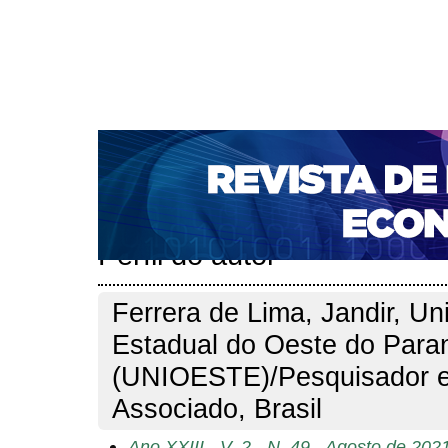
CAPA
SOBRE
ACESSO
CADASTRO
PESQ
NOTÍCIAS
PORTAL DE REVISTAS DA UNIFACS
S
BASES DE DADOS E INDEXADORES
Capa
Pesquisa
Perfil do autor
>
>
Perfil do autor
Ferrera de Lima, Jandir, Un
Estadual do Oeste do Para
(UNIOESTE)/Pesquisador e
Associado, Brasil
Ano XXIII - V. 2 - N. 49 - Agosto de 202