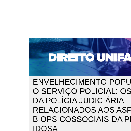
CAPA
SOBRE
ACESSO
CADASTRO
PESQ
NOTÍCIAS
EDIÇÕES DE Nº 1 A 100
WEBMAIL
Capa
n. 311 (2026)
de Santi Zago
>
>
ENVELHECIMENTO POPU
O SERVIÇO POLICIAL: O
DA POLÍCIA JUDICIÁRIA
RELACIONADOS AOS AS
BIOPSICOSSOCIAIS DA 
IDOSA