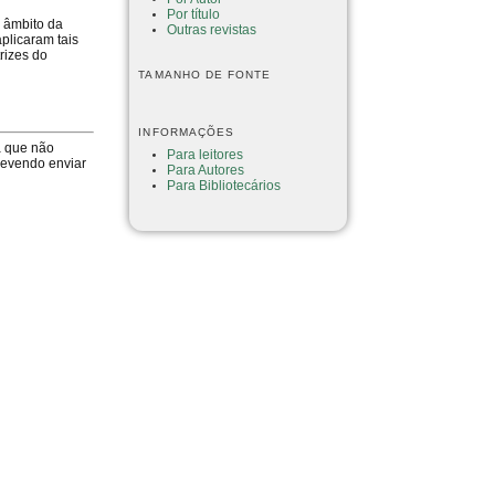
Por título
o âmbito da
Outras revistas
aplicaram tais
rizes do
TAMANHO DE FONTE
INFORMAÇÕES
a que não
Para leitores
devendo enviar
Para Autores
Para Bibliotecários