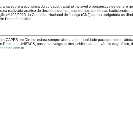
norama sobre a economia do cuidado, trabalho invisível e perspectiva de gênero n
 será realizada análise de decisões que transcenderam as métricas tradicionais e 
ão nº 492/2023 do Conselho Nacional de Justiça (CNJ) tornou obrigatória as diret
lo Poder Judiciário.
pela CAPES em Direito, estará sempre aberta a oportunidade para que todos, aind
Direito da UNIFACS, possam divulgar textos jurídicos de relevância dogmática, 
onafilho.com.br