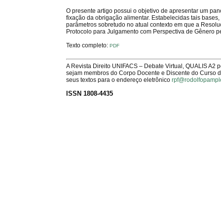
O presente artigo possui o objetivo de apresentar um pa
fixação da obrigação alimentar. Estabelecidas tais bases,
parâmetros sobretudo no atual contexto em que a Resoluç
Protocolo para Julgamento com Perspectiva de Gênero pe
Texto completo:
PDF
A Revista Direito UNIFACS – Debate Virtual, QUALIS A2 
sejam membros do Corpo Docente e Discente do Curso de 
seus textos para o endereço eletrônico
rpf@rodolfopampl
ISSN 1808-4435