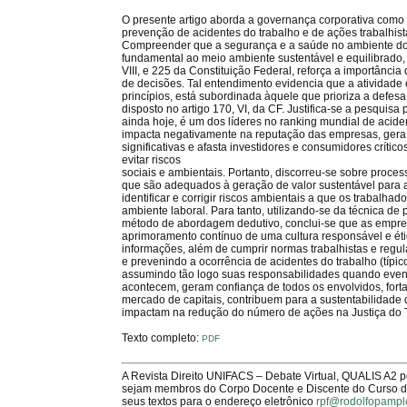
O presente artigo aborda a governança corporativa como i
prevenção de acidentes do trabalho e de ações trabalhist
Compreender que a segurança e a saúde no ambiente do 
fundamental ao meio ambiente sustentável e equilibrado, 
VIII, e 225 da Constituição Federal, reforça a importânc
de decisões. Tal entendimento evidencia que a atividade
princípios, está subordinada àquele que prioriza a defe
disposto no artigo 170, VI, da CF. Justifica-se a pesquisa p
ainda hoje, é um dos líderes no ranking mundial de acide
impacta negativamente na reputação das empresas, gera 
significativas e afasta investidores e consumidores críti
evitar riscos
sociais e ambientais. Portanto, discorreu-se sobre proc
que são adequados à geração de valor sustentável para 
identificar e corrigir riscos ambientais a que os trabalha
ambiente laboral. Para tanto, utilizando-se da técnica de 
método de abordagem dedutivo, conclui-se que as empr
aprimoramento contínuo de uma cultura responsável e ét
informações, além de cumprir normas trabalhistas e regul
e prevenindo a ocorrência de acidentes do trabalho (típ
assumindo tão logo suas responsabilidades quando event
acontecem, geram confiança de todos os envolvidos, for
mercado de capitais, contribuem para a sustentabilidade
impactam na redução do número de ações na Justiça do 
Texto completo:
PDF
A Revista Direito UNIFACS – Debate Virtual, QUALIS A2 
sejam membros do Corpo Docente e Discente do Curso de 
seus textos para o endereço eletrônico
rpf@rodolfopampl