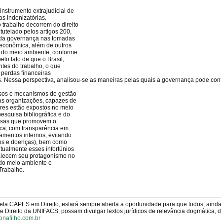
nstrumento extrajudicial de
as indenizatórias.
trabalho decorrem do direito
tutelado pelos artigos 200,
ia da governança nas tomadas
 econômica, além de outros
sa do meio ambiente, conforme
elo fato de que o Brasil,
ntes do trabalho, o que
perdas financeiras
cos. Nessa perspectiva, analisou-se as maneiras pelas quais a governança pode cont
essos e mecanismos de gestão
as organizações, capazes de
dores estão expostos no meio
pesquisa bibliográfica e do
esas que promovem o
ica, com transparência em
amentos internos, evitando
icos e doenças), bem como
ualmente esses infortúnios
talecem seu protagonismo no
 do meio ambiente e
Trabalho.
pela CAPES em Direito, estará sempre aberta a oportunidade para que todos, aind
Direito da UNIFACS, possam divulgar textos jurídicos de relevância dogmática, 
onafilho.com.br