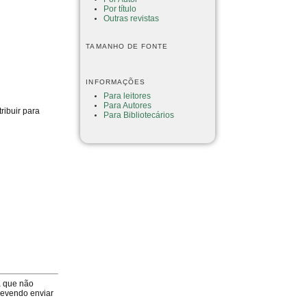
Por título
Outras revistas
TAMANHO DE FONTE
INFORMAÇÕES
Para leitores
Para Autores
ribuir para
Para Bibliotecários
a que não
devendo enviar