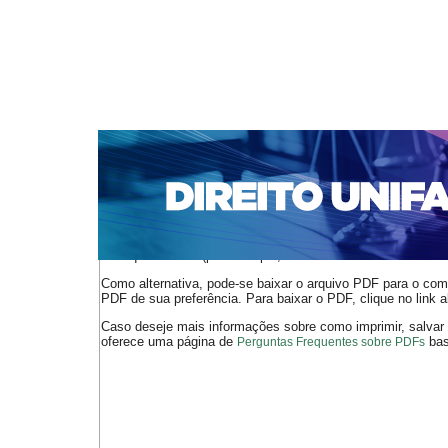
CAPA
SOBRE
ACESSO
CADASTRO
PESQ
NOTÍCIAS
EDIÇÕES DE Nº 1 A 100
WEBMAIL
Capa
n. 312 (2026)
Camargo
>
>
O arquivo PDF selecionado deve ser carregado no navegador
de arquivos PDF (por exemplo, uma versão atual do
Adobe 
Como alternativa, pode-se baixar o arquivo PDF para o comp
PDF de sua preferência. Para baixar o PDF, clique no link a
Caso deseje mais informações sobre como imprimir, salvar
oferece uma página de
bast
Perguntas Frequentes sobre PDFs