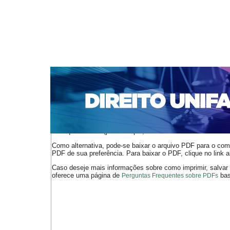
CAPA
SOBRE
ACESSO
CADASTRO
PESQ
NOTÍCIAS
EDIÇÕES DE Nº 1 A 100
WEBMAIL
Capa
n. 312 (2026)
Vieira
>
>
O arquivo PDF selecionado deve ser carregado no navegador
de arquivos PDF (por exemplo, uma versão atual do
Adobe 
Como alternativa, pode-se baixar o arquivo PDF para o comp
PDF de sua preferência. Para baixar o PDF, clique no link a
Caso deseje mais informações sobre como imprimir, salvar
oferece uma página de
bast
Perguntas Frequentes sobre PDFs