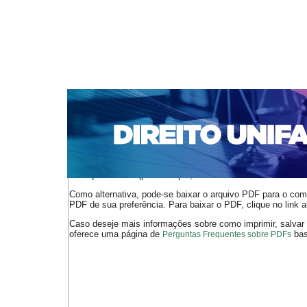
CAPA
SOBRE
ACESSO
CADASTRO
PESQ
NOTÍCIAS
EDIÇÕES DE Nº 1 A 100
WEBMAIL
Capa
n. 312 (2026)
Lima
>
>
O arquivo PDF selecionado deve ser carregado no navegador
de arquivos PDF (por exemplo, uma versão atual do
Adobe 
Como alternativa, pode-se baixar o arquivo PDF para o comp
PDF de sua preferência. Para baixar o PDF, clique no link a
Caso deseje mais informações sobre como imprimir, salvar
oferece uma página de
bast
Perguntas Frequentes sobre PDFs