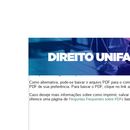
CAPA
SOBRE
ACESSO
CADASTRO
PESQ
NOTÍCIAS
EDIÇÕES DE Nº 1 A 100
WEBMAIL
Capa
n. 126 (2010)
Tudela
>
>
O arquivo PDF selecionado deve ser carregado no navegador
de arquivos PDF (por exemplo, uma versão atual do
Adobe 
Como alternativa, pode-se baixar o arquivo PDF para o comp
PDF de sua preferência. Para baixar o PDF, clique no link a
Caso deseje mais informações sobre como imprimir, salvar
oferece uma página de
bast
Perguntas Frequentes sobre PDFs