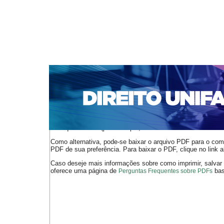
CAPA
SOBRE
ACESSO
CADASTRO
PESQ
NOTÍCIAS
EDIÇÕES DE Nº 1 A 100
WEBMAIL
Capa
n. 126 (2010)
Brandão
>
>
O arquivo PDF selecionado deve ser carregado no navegador
de arquivos PDF (por exemplo, uma versão atual do
Adobe 
Como alternativa, pode-se baixar o arquivo PDF para o comp
PDF de sua preferência. Para baixar o PDF, clique no link a
Caso deseje mais informações sobre como imprimir, salvar
oferece uma página de
bast
Perguntas Frequentes sobre PDFs