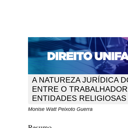
CAPA
SOBRE
ACESSO
CADASTRO
PESQ
NOTÍCIAS
EDIÇÕES DE Nº 1 A 100
WEBMAIL
Capa
n. 126 (2010)
Guerra
>
>
A NATUREZA JURÍDICA 
ENTRE O TRABALHADOR 
ENTIDADES RELIGIOSAS
Monise Watt Peixoto Guerra
Resumo