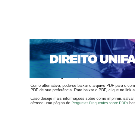
CAPA
SOBRE
ACESSO
CADASTRO
PESQ
NOTÍCIAS
EDIÇÕES DE Nº 1 A 100
WEBMAIL
Capa
n. 126 (2010)
Pinto
>
>
O arquivo PDF selecionado deve ser carregado no navegador
de arquivos PDF (por exemplo, uma versão atual do
Adobe 
Como alternativa, pode-se baixar o arquivo PDF para o comp
PDF de sua preferência. Para baixar o PDF, clique no link a
Caso deseje mais informações sobre como imprimir, salvar
oferece uma página de
bast
Perguntas Frequentes sobre PDFs