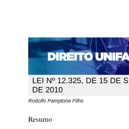
CAPA
SOBRE
ACESSO
CADASTRO
PESQ
NOTÍCIAS
EDIÇÕES DE Nº 1 A 100
WEBMAIL
Capa
n. 126 (2010)
Pamplona Filho
>
>
LEI Nº 12.325, DE 15 D
DE 2010
Rodolfo Pamplona Filho
Resumo