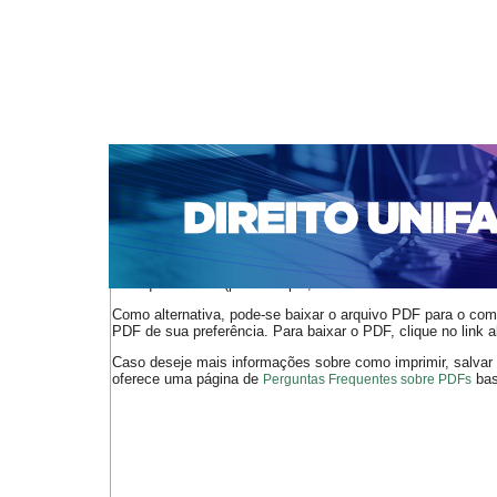
CAPA
SOBRE
ACESSO
CADASTRO
PESQ
NOTÍCIAS
EDIÇÕES DE Nº 1 A 100
WEBMAIL
Capa
n. 126 (2010)
Pamplona Filho
>
>
O arquivo PDF selecionado deve ser carregado no navegador
de arquivos PDF (por exemplo, uma versão atual do
Adobe 
Como alternativa, pode-se baixar o arquivo PDF para o comp
PDF de sua preferência. Para baixar o PDF, clique no link a
Caso deseje mais informações sobre como imprimir, salvar
oferece uma página de
bast
Perguntas Frequentes sobre PDFs