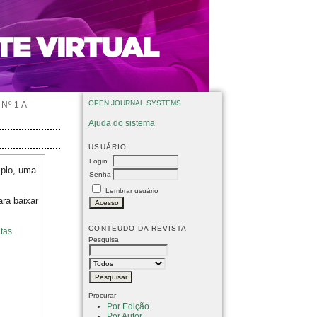
OPEN JOURNAL SYSTEMS
Nº 1 A
Ajuda do sistema
USUÁRIO
Login
mplo, uma
Senha
Lembrar usuário
ara baixar
CONTEÚDO DA REVISTA
tas
Pesquisa
Procurar
Por Edição
Por Autor