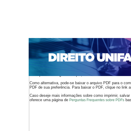
CAPA
SOBRE
ACESSO
CADASTRO
PESQ
NOTÍCIAS
EDIÇÕES DE Nº 1 A 100
WEBMAIL
Capa
n. 128 (2011)
Almeida
>
>
O arquivo PDF selecionado deve ser carregado no navegador
de arquivos PDF (por exemplo, uma versão atual do
Adobe 
Como alternativa, pode-se baixar o arquivo PDF para o comp
PDF de sua preferência. Para baixar o PDF, clique no link a
Caso deseje mais informações sobre como imprimir, salvar
oferece uma página de
bast
Perguntas Frequentes sobre PDFs