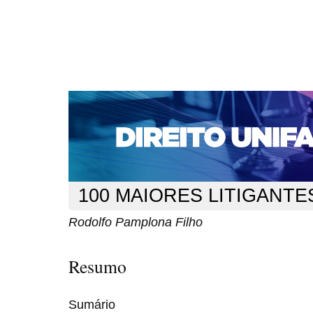
CAPA
SOBRE
ACESSO
CADASTRO
PESQ
NOTÍCIAS
EDIÇÕES DE Nº 1 A 100
WEBMAIL
Capa
n. 129 (2011)
Pamplona Filho
>
>
100 MAIORES LITIGANTE
Rodolfo Pamplona Filho
Resumo
Sumário