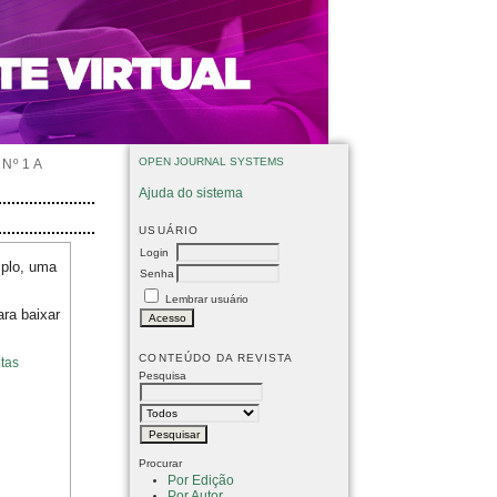
OPEN JOURNAL SYSTEMS
Nº 1 A
Ajuda do sistema
USUÁRIO
Login
mplo, uma
Senha
Lembrar usuário
ara baixar
CONTEÚDO DA REVISTA
tas
Pesquisa
Procurar
Por Edição
Por Autor