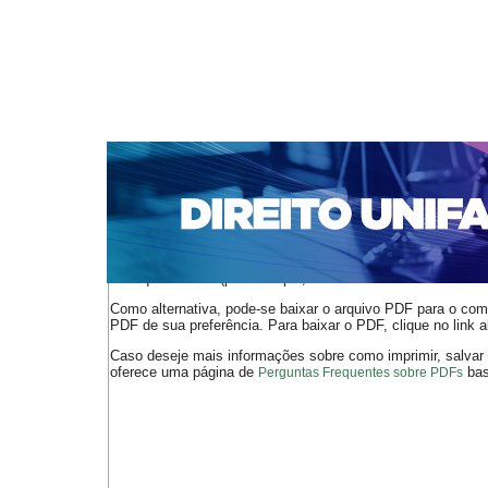
CAPA
SOBRE
ACESSO
CADASTRO
PESQ
NOTÍCIAS
EDIÇÕES DE Nº 1 A 100
WEBMAIL
Capa
n. 132 (2011)
Ghirello
>
>
O arquivo PDF selecionado deve ser carregado no navegador
de arquivos PDF (por exemplo, uma versão atual do
Adobe 
Como alternativa, pode-se baixar o arquivo PDF para o comp
PDF de sua preferência. Para baixar o PDF, clique no link a
Caso deseje mais informações sobre como imprimir, salvar
oferece uma página de
bast
Perguntas Frequentes sobre PDFs