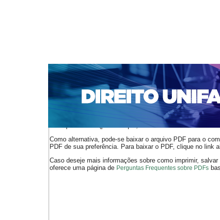
CAPA
SOBRE
ACESSO
CADASTRO
PESQ
NOTÍCIAS
EDIÇÕES DE Nº 1 A 100
WEBMAIL
Capa
n. 136 (2011)
Filho
>
>
O arquivo PDF selecionado deve ser carregado no navegador
de arquivos PDF (por exemplo, uma versão atual do
Adobe 
Como alternativa, pode-se baixar o arquivo PDF para o comp
PDF de sua preferência. Para baixar o PDF, clique no link a
Caso deseje mais informações sobre como imprimir, salvar
oferece uma página de
bast
Perguntas Frequentes sobre PDFs