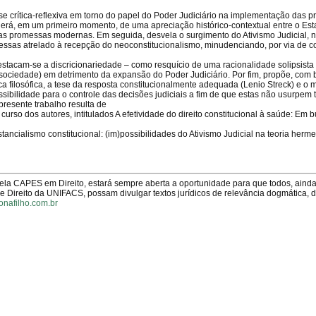
se crítica-reflexiva em torno do papel do Poder Judiciário na implementação das 
lerá, em um primeiro momento, de uma apreciação histórico-contextual entre o Est
das promessas modernas. Em seguida, desvela o surgimento do Ativismo Judicial, n
ssas atrelado à recepção do neoconstitucionalismo, minudenciando, por via de 
destacam-se a discricionariedade – como resquício de uma racionalidade solipsista 
 sociedade) em detrimento da expansão do Poder Judiciário. Por fim, propõe, com
filosófica, a tese da resposta constitucionalmente adequada (Lenio Streck) e o 
sibilidade para o controle das decisões judiciais a fim de que estas não usurpem 
presente trabalho resulta de
rso dos autores, intitulados A efetividade do direito constitucional à saúde: Em 
tancialismo constitucional: (im)possibilidades do Ativismo Judicial na teoria herme
pela CAPES em Direito, estará sempre aberta a oportunidade para que todos, aind
Direito da UNIFACS, possam divulgar textos jurídicos de relevância dogmática, 
onafilho.com.br