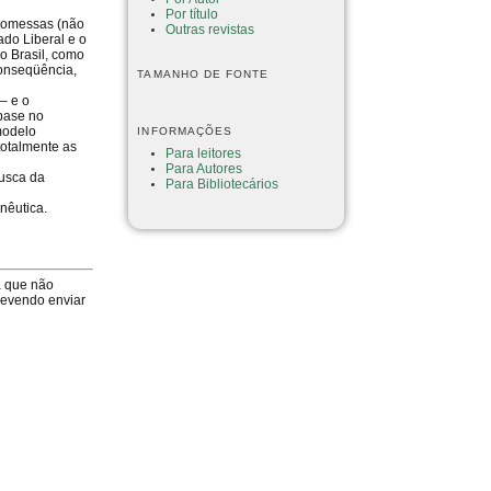
Por título
promessas (não
Outras revistas
ado Liberal e o
o Brasil, como
conseqüência,
TAMANHO DE FONTE
– e o
 base no
modelo
INFORMAÇÕES
totalmente as
Para leitores
Para Autores
busca da
Para Bibliotecários
nêutica.
a que não
devendo enviar