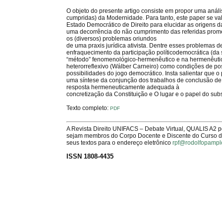
O objeto do presente artigo consiste em propor uma análi
cumpridas) da Modernidade. Para tanto, este paper se va
Estado Democrático de Direito para elucidar as origens 
uma decorrência do não cumprimento das referidas prome
os (diversos) problemas oriundos
de uma praxis jurídica ativista. Dentre esses problemas 
enfraquecimento da participação políticodemocrática (da
“método” fenomenológico-hermenêutico e na hermenêutica 
heterorreflexivo (Wálber Carneiro) como condições de pos
possibilidades do jogo democrático. Insta salientar que o 
uma síntese da conjunção dos trabalhos de conclusão de cu
resposta hermeneuticamente adequada à
concretização da Constituição e O lugar e o papel do subs
Texto completo:
PDF
A Revista Direito UNIFACS – Debate Virtual, QUALIS A2 
sejam membros do Corpo Docente e Discente do Curso de 
seus textos para o endereço eletrônico
rpf@rodolfopampl
ISSN 1808-4435