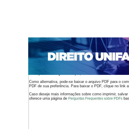
CAPA
SOBRE
ACESSO
CADASTRO
PESQ
NOTÍCIAS
EDIÇÕES DE Nº 1 A 100
WEBMAIL
Capa
n. 136 (2011)
Facó
>
>
O arquivo PDF selecionado deve ser carregado no navegador
de arquivos PDF (por exemplo, uma versão atual do
Adobe 
Como alternativa, pode-se baixar o arquivo PDF para o comp
PDF de sua preferência. Para baixar o PDF, clique no link a
Caso deseje mais informações sobre como imprimir, salvar
oferece uma página de
bast
Perguntas Frequentes sobre PDFs