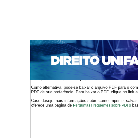
CAPA
SOBRE
ACESSO
CADASTRO
PESQ
NOTÍCIAS
EDIÇÕES DE Nº 1 A 100
WEBMAIL
Capa
n. 136 (2011)
Pinho
>
>
O arquivo PDF selecionado deve ser carregado no navegador
de arquivos PDF (por exemplo, uma versão atual do
Adobe 
Como alternativa, pode-se baixar o arquivo PDF para o comp
PDF de sua preferência. Para baixar o PDF, clique no link a
Caso deseje mais informações sobre como imprimir, salvar
oferece uma página de
bast
Perguntas Frequentes sobre PDFs