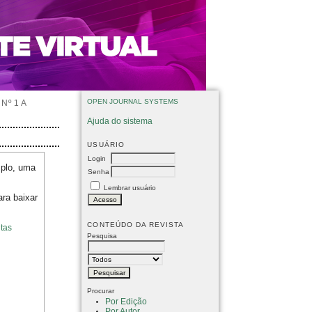
OPEN JOURNAL SYSTEMS
Nº 1 A
Ajuda do sistema
USUÁRIO
Login
mplo, uma
Senha
Lembrar usuário
ara baixar
CONTEÚDO DA REVISTA
tas
Pesquisa
Procurar
Por Edição
Por Autor