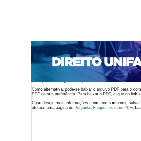
CAPA
SOBRE
ACESSO
CADASTRO
PESQ
NOTÍCIAS
EDIÇÕES DE Nº 1 A 100
WEBMAIL
Capa
n. 151 (2013)
Fachin
>
>
O arquivo PDF selecionado deve ser carregado no navegador
de arquivos PDF (por exemplo, uma versão atual do
Adobe 
Como alternativa, pode-se baixar o arquivo PDF para o comp
PDF de sua preferência. Para baixar o PDF, clique no link a
Caso deseje mais informações sobre como imprimir, salvar
oferece uma página de
bast
Perguntas Frequentes sobre PDFs