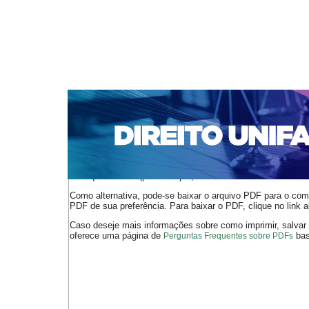
CAPA
SOBRE
ACESSO
CADASTRO
PESQ
NOTÍCIAS
EDIÇÕES DE Nº 1 A 100
WEBMAIL
Capa
n. 153 (2013)
Torres
>
>
O arquivo PDF selecionado deve ser carregado no navegador
de arquivos PDF (por exemplo, uma versão atual do
Adobe 
Como alternativa, pode-se baixar o arquivo PDF para o comp
PDF de sua preferência. Para baixar o PDF, clique no link a
Caso deseje mais informações sobre como imprimir, salvar
oferece uma página de
bast
Perguntas Frequentes sobre PDFs